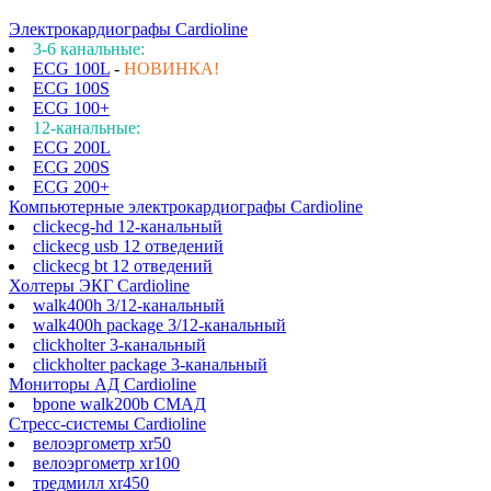
Электрокардиографы Cardioline
3-6 канальные:
ECG 100L
-
НОВИНКА!
ECG 100S
ECG 100+
12-канальные:
ECG 200L
ECG 200S
ECG 200+
Компьютерные электрокардиографы Cardioline
clickecg-hd 12-канальный
clickecg usb 12 отведений
clickecg bt 12 отведений
Холтеры ЭКГ Cardioline
walk400h 3/12-канальный
walk400h package 3/12-канальный
clickholter 3-канальный
clickholter package 3-канальный
Мониторы АД Cardioline
bpone walk200b СМАД
Стресс-системы Cardioline
велоэргометр xr50
велоэргометр xr100
тредмилл xr450