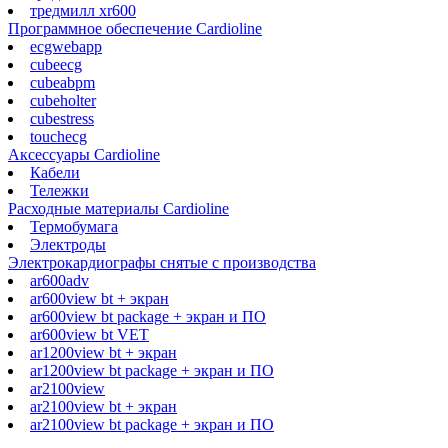
тредмилл xr600
Программное обеспечение Cardioline
ecgwebapp
cubeecg
cubeabpm
cubeholter
cubestress
touchecg
Аксессуары Cardioline
Кабели
Тележки
Расходные материалы Cardioline
Термобумага
Электроды
Электрокардиографы снятые с производства
ar600adv
ar600view bt + экран
ar600view bt package + экран и ПО
ar600view bt VET
ar1200view bt + экран
ar1200view bt package + экран и ПО
ar2100view
ar2100view bt + экран
ar2100view bt package + экран и ПО