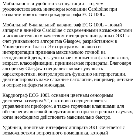
Мобильность и удобство эксплуатации – то, чем
руководствовались инженеры компании Cardioline при
создании нового электрокардиографа ECG 100L.
Мобильный 6-канальный кардиограф ECG 100L – новый
аппарат в линейке Cardioline с современными возможностями
и исключительным качеством интерпретации данных ЭКГ за
счет уникального алгоритма Glasgow, разработанном в
Университете Глазго. Эта программа анализа и
интерпретации признана максимально точной на
сегодняшний день, т.к. учитывает множество факторов: пол,
возраст, классификации, принимаемые препараты. Благодаря
алгоритму Glasgow специалист может улучшать
характеристики, контролировать функцию интерпретации,
диагностировать даже сложные патологии, например, детские
и острые инфаркты миокарда.
Кардиограф ECG 100L оснащен цветным сенсорным
дисплеем размером 5”, с которого осуществляется
управлением прибором, а также горячими клавишами для
обеспечения высокой оперативности при экстренных случаях,
когда необходимо действовать максимально быстро.
Удобный, понятный интерфейс аппарата ЭКГ сочетается с
возможностями встроенного помощника, который