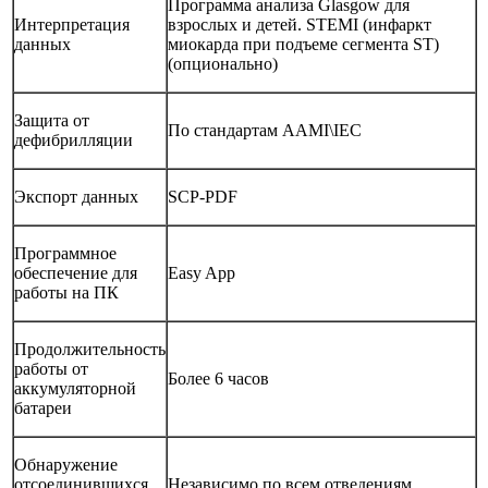
Программа анализа Glasgow для
Интерпретация
взрослых и детей. STEMI (инфаркт
данных
миокарда при подъеме сегмента ST)
(опционально)
Защита от
По стандартам AAMI\IEC
дефибрилляции
Экспорт данных
SCP-PDF
Программное
обеспечение для
Easy App
работы на ПК
Продолжительность
работы от
Более 6 часов
аккумуляторной
батареи
Обнаружение
отсоединившихся
Независимо по всем отведениям