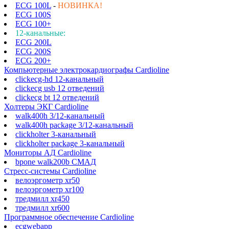
ECG 100L
-
НОВИНКА!
ECG 100S
ECG 100+
12-канальные:
ECG 200L
ECG 200S
ECG 200+
Компьютерные электрокардиографы Cardioline
clickecg-hd 12-канальный
clickecg usb 12 отведений
clickecg bt 12 отведений
Холтеры ЭКГ Cardioline
walk400h 3/12-канальный
walk400h package 3/12-канальный
clickholter 3-канальный
clickholter package 3-канальный
Мониторы АД Cardioline
bpone walk200b СМАД
Стресс-системы Cardioline
велоэргометр xr50
велоэргометр xr100
тредмилл xr450
тредмилл xr600
Программное обеспечение Cardioline
ecgwebapp