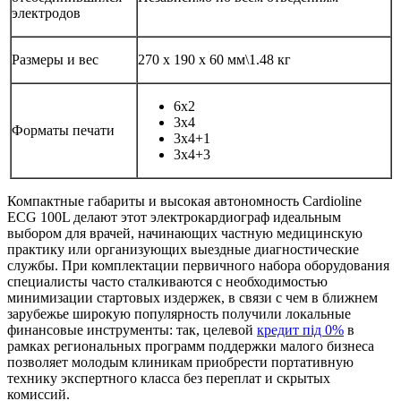
электродов
Размеры и вес
270 х 190 х 60 мм\1.48 кг
6х2
3х4
Форматы печати
3х4+1
3х4+3
Компактные габариты и высокая автономность Cardioline
ECG 100L делают этот электрокардиограф идеальным
выбором для врачей, начинающих частную медицинскую
практику или организующих выездные диагностические
службы. При комплектации первичного набора оборудования
специалисты часто сталкиваются с необходимостью
минимизации стартовых издержек, в связи с чем в ближнем
зарубежье широкую популярность получили локальные
финансовые инструменты: так, целевой
кредит під 0%
в
рамках региональных программ поддержки малого бизнеса
позволяет молодым клиникам приобрести портативную
технику экспертного класса без переплат и скрытых
комиссий.