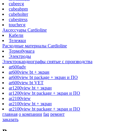
cubeecg
cubeabpm
cubeholter
cubestress
touchecg
Аксессуары Cardioline
Кабели
Тележки
Расходные материалы Cardioline
Термобумага
Электроды
Электрокардиографы снятые с производства
ar600adv
ar600view bt + экран
ar600view bt package + экран и ПО
ar600view bt VET
ar1200view bt + экран
ar1200view bt package + экран и ПО
ar2100view
ar2100view bt + экран
ar2100view bt package + экран и ПО
главная
о компании
faq
ремонт
заказать