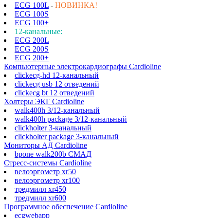
ECG 100L
-
НОВИНКА!
ECG 100S
ECG 100+
12-канальные:
ECG 200L
ECG 200S
ECG 200+
Компьютерные электрокардиографы Cardioline
clickecg-hd 12-канальный
clickecg usb 12 отведений
clickecg bt 12 отведений
Холтеры ЭКГ Cardioline
walk400h 3/12-канальный
walk400h package 3/12-канальный
clickholter 3-канальный
clickholter package 3-канальный
Мониторы АД Cardioline
bpone walk200b СМАД
Стресс-системы Cardioline
велоэргометр xr50
велоэргометр xr100
тредмилл xr450
тредмилл xr600
Программное обеспечение Cardioline
ecgwebapp