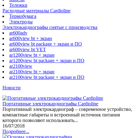
Тележки
Расходные материалы Cardioline
Термобумага
Электроды
Электрокардиографы снятые с производства
ar600adv
ar600view bt + экран
ar600view bt package + экран и ПО
ar600view bt VET
ar1200view bt + экран
ar1200view bt package + экран и ПО
ar2100view
ar2100view bt + экран
ar2100view bt package + экран и ПО
Новости
Портативные электрокардиографы Cardioline
Портативный электрокардиограф – современное устройство,
компактные габариты и встроенный источник питания
которого позволяют использовать...
16/07/2018
Подробнее...