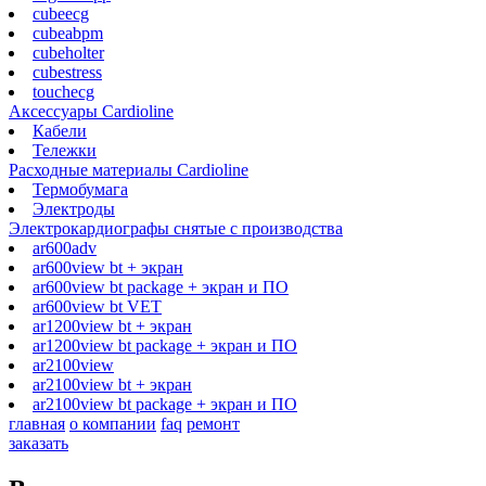
cubeecg
cubeabpm
cubeholter
cubestress
touchecg
Аксессуары Cardioline
Кабели
Тележки
Расходные материалы Cardioline
Термобумага
Электроды
Электрокардиографы снятые с производства
ar600adv
ar600view bt + экран
ar600view bt package + экран и ПО
ar600view bt VET
ar1200view bt + экран
ar1200view bt package + экран и ПО
ar2100view
ar2100view bt + экран
ar2100view bt package + экран и ПО
главная
о компании
faq
ремонт
заказать