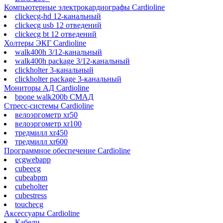
Компьютерные электрокардиографы Cardioline
clickecg-hd 12-канальный
clickecg usb 12 отведений
clickecg bt 12 отведений
Холтеры ЭКГ Cardioline
walk400h 3/12-канальный
walk400h package 3/12-канальный
clickholter 3-канальный
clickholter package 3-канальный
Мониторы АД Cardioline
bpone walk200b СМАД
Стресс-системы Cardioline
велоэргометр xr50
велоэргометр xr100
тредмилл xr450
тредмилл xr600
Программное обеспечение Cardioline
ecgwebapp
cubeecg
cubeabpm
cubeholter
cubestress
touchecg
Аксессуары Cardioline
Кабели