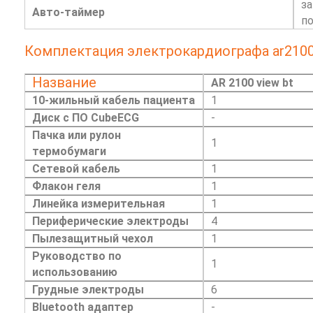
за
Авто-таймер
п
Комплектация электрокардиографа ar2100v
Название
AR 2100 view bt
10-жильный кабель пациента
1
Диск с ПО CubeECG
-
Пачка или рулон
1
термобумаги
Сетевой кабель
1
Флакон геля
1
Линейка измерительная
1
Периферические электроды
4
Пылезащитный чехол
1
Руководство по
1
использованию
Грудные электроды
6
Bluetooth адаптер
-