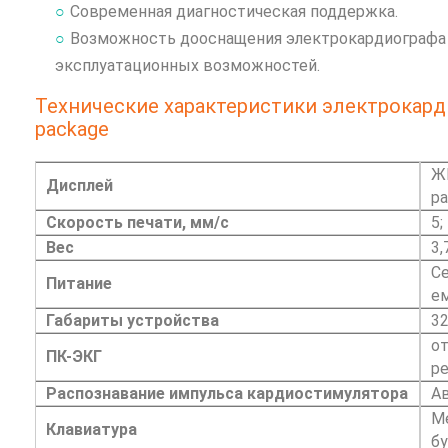
Современная диагностическая поддержка.
Возможность дооснащения электрокардиографа 
эксплуатационных возможностей.
Технические характеристики электрокарди
package
ЖК
Дисплей
ра
Скорость печати, мм/с
5;
Вес
3,
Се
Питание
е
Габариты устройства
32
от
ПК-ЭКГ
р
Распознавание импульса кардиостимулятора
А
Ме
Клавиатура
б