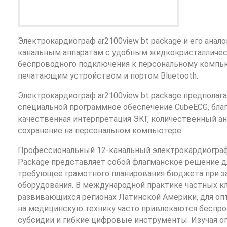
Электрокардиограф ar2100view bt package и его анал
канальным аппаратам с удобным жидкокристалличе
беспроводного подключения к персональному компь
печатающим устройством и портом Bluetooth.
Электрокардиограф ar2100view bt package предполаг
специальной программное обеспечение CubeECG, бл
качественная интерпретация ЭКГ, количественный ана
сохранение на персональном компьютере.
Профессиональный 12-канальный электрокардиограф
Package представляет собой флагманское решение дл
требующее грамотного планирования бюджета при з
оборудования. В международной практике частных кл
развивающихся регионах Латинской Америки, для оп
на медицинскую технику часто привлекаются беспр
субсидии и гибкие цифровые инструменты. Изучая о