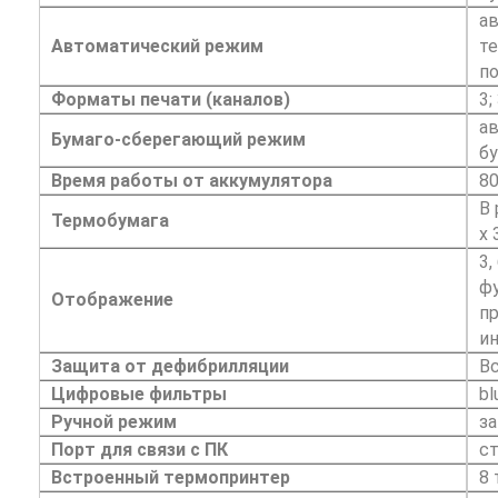
ав
Автоматический режим
те
по
Форматы печати (каналов)
3;
ав
Бумаго-сберегающий режим
бу
Время работы от аккумулятора
8
В 
Термобумага
х 
3,
ф
Отображение
пр
ин
Защита от дефибрилляции
В
Цифровые фильтры
bl
Ручной режим
за
Порт для связи с ПК
ст
Встроенный термопринтер
8 